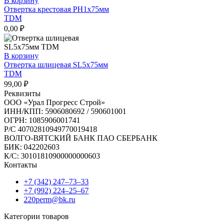
В корзину
Отвертка крестовая РН1х75мм
TDM
0,00
₽
В корзину
Отвертка шлицевая SL5х75мм
TDM
99,00
₽
Реквизиты
ООО «Урал Прогресс Строй»
ИНН/КПП: 5906080692 / 590601001
ОГРН: 1085906001741
Р/C 40702810949770019418
ВОЛГО-ВЯТСКИЙ БАНК ПАО СБЕРБАНК
БИК: 042202603
К/С: 30101810900000000603
Контакты
+7 (342) 247‒73‒33
+7 (992) 224‒25‒67
220perm@bk.ru
Категории товаров