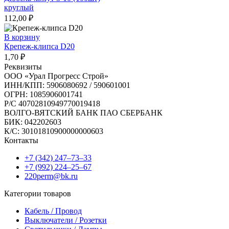
круглый
112,00
₽
В корзину
Крепеж-клипса D20
1,70
₽
Реквизиты
ООО «Урал Прогресс Строй»
ИНН/КПП: 5906080692 / 590601001
ОГРН: 1085906001741
Р/C 40702810949770019418
ВОЛГО-ВЯТСКИЙ БАНК ПАО СБЕРБАНК
БИК: 042202603
К/С: 30101810900000000603
Контакты
+7 (342) 247‒73‒33
+7 (992) 224‒25‒67
220perm@bk.ru
Категории товаров
Кабель / Провод
Выключатели / Розетки