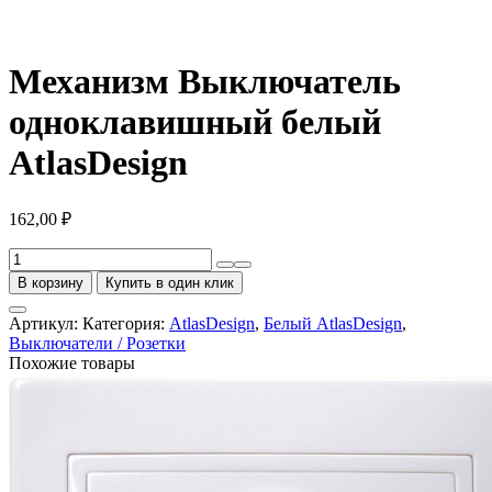
Механизм Выключатель
одноклавишный белый
AtlasDesign
162,00
₽
Количество
товара
В корзину
Купить в один клик
Механизм
Выключатель
Артикул:
Категория:
AtlasDesign
,
Белый AtlasDesign
,
одноклавишный
Выключатели / Розетки
белый
Похожие товары
AtlasDesign