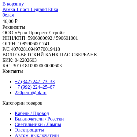
В корзину
Рамка 1 пост Legrand Etika
белая
46,00
₽
Реквизиты
ООО «Урал Прогресс Строй»
ИНН/КПП: 5906080692 / 590601001
ОГРН: 1085906001741
Р/C 40702810949770019418
ВОЛГО-ВЯТСКИЙ БАНК ПАО СБЕРБАНК
БИК: 042202603
К/С: 30101810900000000603
Контакты
+7 (342) 247‒73‒33
+7 (992) 224‒25‒67
220perm@bk.ru
Категории товаров
Кабель / Провод
Выключатели / Розетки
Светильники / Лампы
Электрощиты
Автом. выключатели