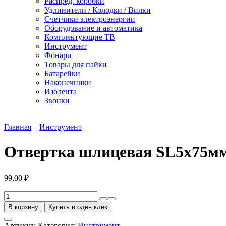
Распред. коробки
Удлинители / Колодки / Вилки
Счетчики электроэнергии
Оборудование и автоматика
Комплектующие ТВ
Инструмент
Фонари
Товары для пайки
Батарейки
Наконечники
Изолента
Звонки
Главная
Инструмент
Отвертка шлицевая SL5х75
99,00
₽
Количество
товара
В корзину
Купить в один клик
Отвертка
шлицевая
Артикул:
Категория:
Инструмент