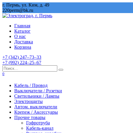
Перейти
г. Пермь, ул. Ким, д. 49
к
220perm@bk.ru
содержанию
Главная
Каталог
О нас
Доставка
Корзина
+7 (342) 247‒73‒33
+7 (992) 224‒25‒67
Search
for:
0
Кабель / Провод
Выключатели / Розетки
Светильники / Лампы
Электрощиты
Автом. выключатели
Крепеж / Аксессуары
Прочие товары
Гофротруба
Кабель-канал