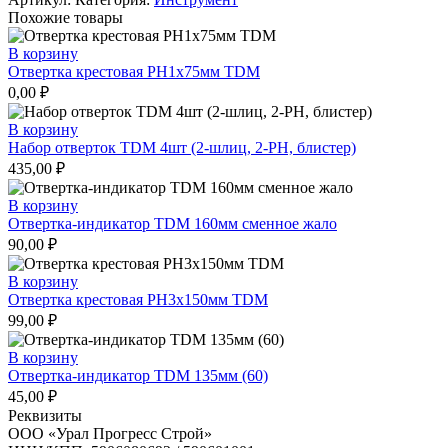
SL5х75мм
Похожие товары
TDM
В корзину
Отвертка крестовая РН1х75мм TDM
0,00
₽
В корзину
Набор отверток TDM 4шт (2-шлиц, 2-РН, блистер)
435,00
₽
В корзину
Отвертка-индикатор TDM 160мм сменное жало
90,00
₽
В корзину
Отвертка крестовая РН3х150мм TDM
99,00
₽
В корзину
Отвертка-индикатор TDM 135мм (60)
45,00
₽
Реквизиты
ООО «Урал Прогресс Строй»