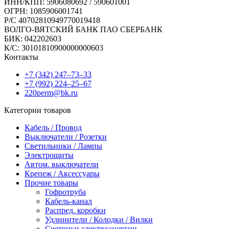
ИНН/КПП: 5906080692 / 590601001
ОГРН: 1085906001741
Р/C 40702810949770019418
ВОЛГО-ВЯТСКИЙ БАНК ПАО СБЕРБАНК
БИК: 042202603
К/С: 30101810900000000603
Контакты
+7 (342) 247‒73‒33
+7 (992) 224‒25‒67
220perm@bk.ru
Категории товаров
Кабель / Провод
Выключатели / Розетки
Светильники / Лампы
Электрощиты
Автом. выключатели
Крепеж / Аксессуары
Прочие товары
Гофротруба
Кабель-канал
Распред. коробки
Удлинители / Колодки / Вилки
Счетчики электроэнергии