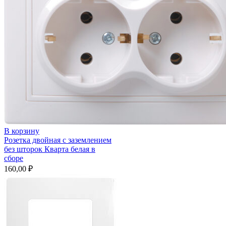
В корзину
Розетка двойная с заземлением
без шторок Кварта белая в
сборе
160,00
₽