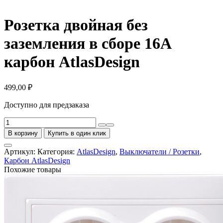
Розетка двойная без
заземления в сборе 16А
карбон AtlasDesign
499,00
₽
Доступно для предзаказа
Количество
товара
В корзину
Купить в один клик
Розетка
двойная
Артикул:
Категория:
AtlasDesign
,
Выключатели / Розетки
,
без
Карбон AtlasDesign
заземления
Похожие товары
в
сборе
16А
карбон
AtlasDesign