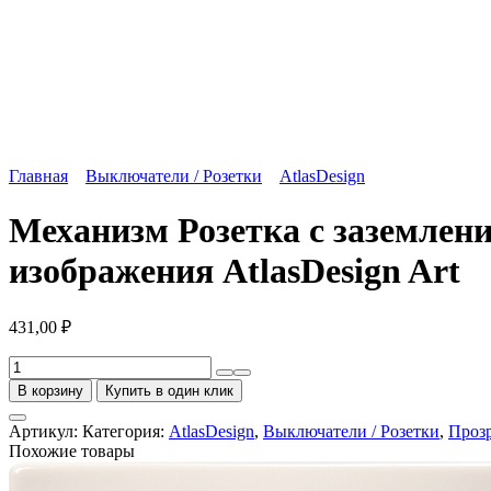
Главная
Выключатели / Розетки
AtlasDesign
Механизм Розетка с заземлен
изображения AtlasDesign Art
431,00
₽
Количество
товара
В корзину
Купить в один клик
Механизм
Розетка
Артикул:
Категория:
AtlasDesign
,
Выключатели / Розетки
,
Прозр
с
Похожие товары
заземлением
16А