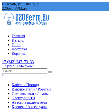
Перейти
г. Пермь, ул. Ким, д. 49
к
220perm@bk.ru
содержанию
Главная
Каталог
О нас
Доставка
Корзина
+7 (342) 247‒73‒33
+7 (992) 224‒25‒67
Search
for:
0
Кабель / Провод
Выключатели / Розетки
Светильники / Лампы
Электрощиты
Автом. выключатели
Крепеж / Аксессуары