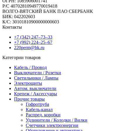
ОГРН: 1085906001741
Р/C 40702810949770019418
ВОЛГО-ВЯТСКИЙ БАНК ПАО СБЕРБАНК
БИК: 042202603
К/С: 30101810900000000603
Контакты
+7 (342) 247‒73‒33
+7 (992) 224‒25‒67
220perm@bk.ru
Категории товаров
Кабель / Провод
Выключатели / Розетки
Светильники / Лампы
Электрощиты
Автом. выключатели
Крепеж / Аксессуары
Прочие товары
Гофротруба
Кабель-канал
Распред. коробки
Удлинители / Колодки / Вилки
Счетчики электроэнергии
Оборудование и автоматика