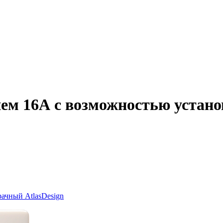
ием 16А с возможностью устан
ачный AtlasDesign