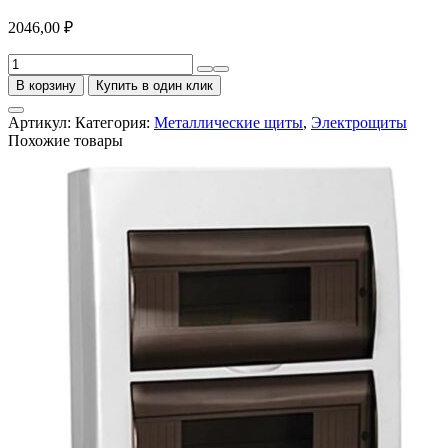
2046,00
₽
Количество
товара
В корзину
Купить в один клик
Щит
ЩУН-1х12-
Артикул:
Категория:
Металлические щиты
,
Электрощиты
2
Похожие товары
СЭ1
IP54
металлический
Узола