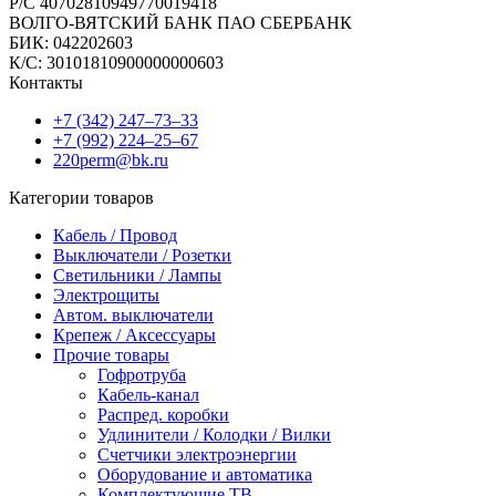
Р/C 40702810949770019418
ВОЛГО-ВЯТСКИЙ БАНК ПАО СБЕРБАНК
БИК: 042202603
К/С: 30101810900000000603
Контакты
+7 (342) 247‒73‒33
+7 (992) 224‒25‒67
220perm@bk.ru
Категории товаров
Кабель / Провод
Выключатели / Розетки
Светильники / Лампы
Электрощиты
Автом. выключатели
Крепеж / Аксессуары
Прочие товары
Гофротруба
Кабель-канал
Распред. коробки
Удлинители / Колодки / Вилки
Счетчики электроэнергии
Оборудование и автоматика
Комплектующие ТВ