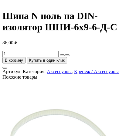
Шина N ноль на DIN-
изолятор ШНИ-6х9-6-Д-С
86,00
₽
Количество
товара
В корзину
Купить в один клик
Шина
N
Артикул:
Категория:
Аксессуары
,
Крепеж / Аксессуары
ноль
Похожие товары
на
DIN-
изолятор
ШНИ-6х9-
6-
Д-
С