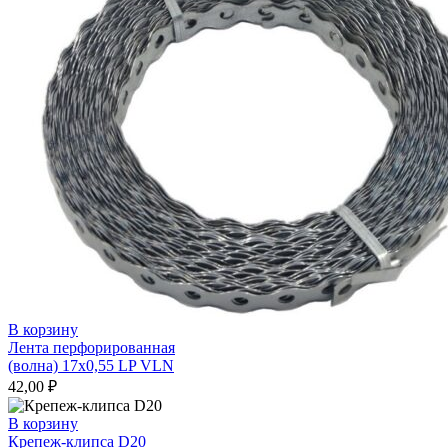
В корзину
Лента перфорированная
(волна) 17х0,55 LP VLN
42,00
₽
В корзину
Крепеж-клипса D20