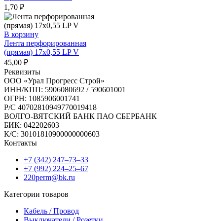
1,70
₽
В корзину
Лента перфорированная
(прямая) 17х0,55 LP V
45,00
₽
Реквизиты
ООО «Урал Прогресс Строй»
ИНН/КПП: 5906080692 / 590601001
ОГРН: 1085906001741
Р/C 40702810949770019418
ВОЛГО-ВЯТСКИЙ БАНК ПАО СБЕРБАНК
БИК: 042202603
К/С: 30101810900000000603
Контакты
+7 (342) 247‒73‒33
+7 (992) 224‒25‒67
220perm@bk.ru
Категории товаров
Кабель / Провод
Выключатели / Розетки