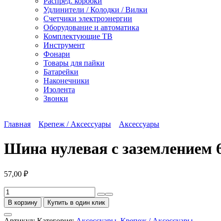
Распред. коробки
Удлинители / Колодки / Вилки
Счетчики электроэнергии
Оборудование и автоматика
Комплектующие ТВ
Инструмент
Фонари
Товары для пайки
Батарейки
Наконечники
Изолента
Звонки
Главная
Крепеж / Аксессуары
Аксессуары
Шина нулевая с заземлением 6
57,00
₽
Количество
товара
В корзину
Купить в один клик
Шина
нулевая
Артикул:
Категория:
Аксессуары
,
Крепеж / Аксессуары