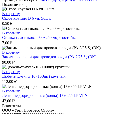
с
Похожие товары
заземлением
63.08
В корзину
латунь
Скоба круглая D 6 уп. 50шт.
0,50
₽
В корзину
Стяжка пластиковая 7,0х250 морозостойкая
7,00
₽
В корзину
Зажим анкерный для проводов ввода (РА 2/25 S) (BK)
90,00
₽
В корзину
Дюбель-хомут 5-10 (100шт) круглый
112,00
₽
В корзину
Лента перфорированная (волна) 17х0,55 LP VLN
42,00
₽
Реквизиты
ООО «Урал Прогресс Строй»