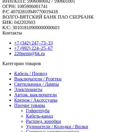
ИНН/КПП: 5906080692 / 590601001
ОГРН: 1085906001741
Р/C 40702810949770019418
ВОЛГО-ВЯТСКИЙ БАНК ПАО СБЕРБАНК
БИК: 042202603
К/С: 30101810900000000603
Контакты
+7 (342) 247‒73‒33
+7 (992) 224‒25‒67
220perm@bk.ru
Категории товаров
Кабель / Провод
Выключатели / Розетки
Светильники / Лампы
Электрощиты
Автом. выключатели
Крепеж / Аксессуары
Прочие товары
Гофротруба
Кабель-канал
Распред. коробки
Удлинители / Колодки / Вилки
Счетчики электроэнергии