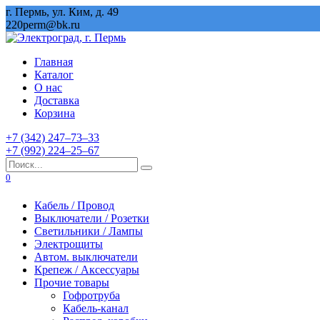
Перейти
г. Пермь, ул. Ким, д. 49
к
220perm@bk.ru
содержанию
Главная
Каталог
О нас
Доставка
Корзина
+7 (342) 247‒73‒33
+7 (992) 224‒25‒67
Search
for:
0
Кабель / Провод
Выключатели / Розетки
Светильники / Лампы
Электрощиты
Автом. выключатели
Крепеж / Аксессуары
Прочие товары
Гофротруба
Кабель-канал