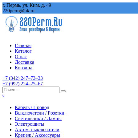
Перейти
г. Пермь, ул. Ким, д. 49
к
220perm@bk.ru
содержанию
Главная
Каталог
О нас
Доставка
Корзина
+7 (342) 247‒73‒33
+7 (992) 224‒25‒67
Search
for:
0
Кабель / Провод
Выключатели / Розетки
Светильники / Лампы
Электрощиты
Автом. выключатели
Крепеж / Аксессуары