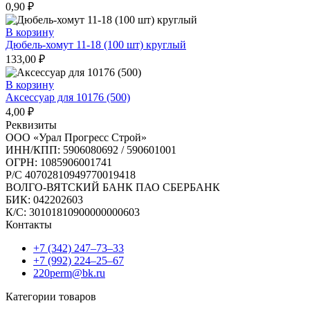
0,90
₽
В корзину
Дюбель-хомут 11-18 (100 шт) круглый
133,00
₽
В корзину
Аксессуар для 10176 (500)
4,00
₽
Реквизиты
ООО «Урал Прогресс Строй»
ИНН/КПП: 5906080692 / 590601001
ОГРН: 1085906001741
Р/C 40702810949770019418
ВОЛГО-ВЯТСКИЙ БАНК ПАО СБЕРБАНК
БИК: 042202603
К/С: 30101810900000000603
Контакты
+7 (342) 247‒73‒33
+7 (992) 224‒25‒67
220perm@bk.ru
Категории товаров