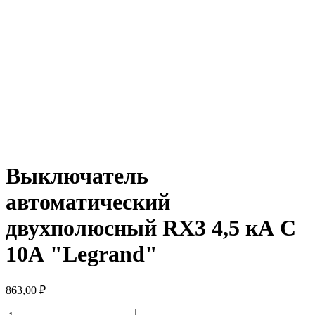
Выключатель
автоматический
двухполюсный RX3 4,5 кА С
10А "Legrand"
863,00
₽
Количество