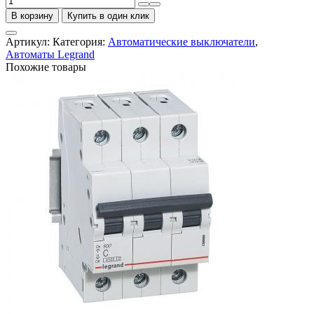
товара
В корзину
Купить в один клик
Выключатель
автоматический
Артикул:
Категория:
Автоматические выключатели
,
двухполюсный
Автоматы Legrand
RX3
Похожие товары
4,5
кА
С
10А
"Legrand"