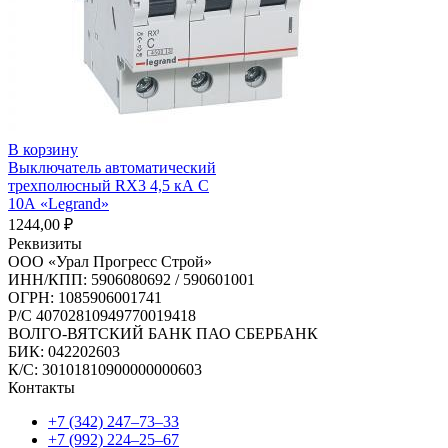
В корзину
Выключатель автоматический
трехполюсный RX3 4,5 кА С
10А «Legrand»
1244,00
₽
Реквизиты
ООО «Урал Прогресс Строй»
ИНН/КПП: 5906080692 / 590601001
ОГРН: 1085906001741
Р/C 40702810949770019418
ВОЛГО-ВЯТСКИЙ БАНК ПАО СБЕРБАНК
БИК: 042202603
К/С: 30101810900000000603
Контакты
+7 (342) 247‒73‒33
+7 (992) 224‒25‒67