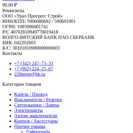
90,00
₽
Реквизиты
ООО «Урал Прогресс Строй»
ИНН/КПП: 5906080692 / 590601001
ОГРН: 1085906001741
Р/C 40702810949770019418
ВОЛГО-ВЯТСКИЙ БАНК ПАО СБЕРБАНК
БИК: 042202603
К/С: 30101810900000000603
Контакты
+7 (342) 247‒73‒33
+7 (992) 224‒25‒67
220perm@bk.ru
Категории товаров
Кабель / Провод
Выключатели / Розетки
Светильники / Лампы
Электрощиты
Автом. выключатели
Крепеж / Аксессуары
Прочие товары
Гофротруба