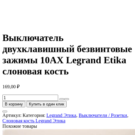
Выключатель
двухклавишный безвинтовые
зажимы 10АХ Legrand Etika
слоновая кость
169,00
₽
Количество
товара
В корзину
Купить в один клик
Выключатель
двухклавишный
Артикул:
Категория:
Legrand Этика
,
Выключатели / Розетки
,
безвинтовые
Слоновая кость Legrand Этика
зажимы
Похожие товары
10АХ
Legrand