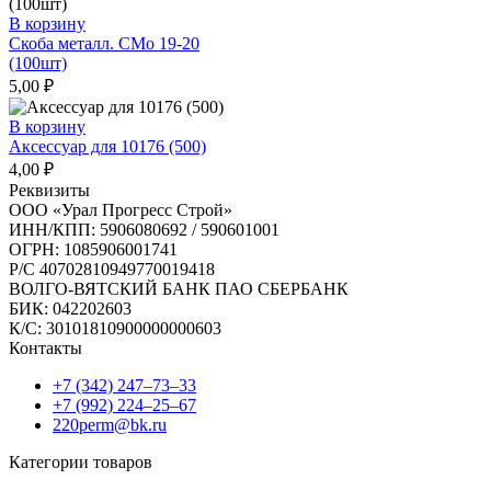
В корзину
Скоба металл. СМо 19-20
(100шт)
5,00
₽
В корзину
Аксессуар для 10176 (500)
4,00
₽
Реквизиты
ООО «Урал Прогресс Строй»
ИНН/КПП: 5906080692 / 590601001
ОГРН: 1085906001741
Р/C 40702810949770019418
ВОЛГО-ВЯТСКИЙ БАНК ПАО СБЕРБАНК
БИК: 042202603
К/С: 30101810900000000603
Контакты
+7 (342) 247‒73‒33
+7 (992) 224‒25‒67
220perm@bk.ru
Категории товаров