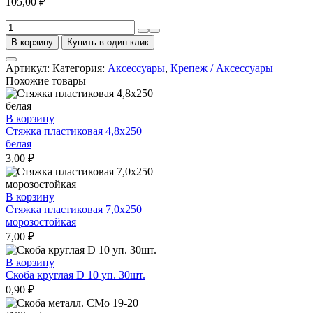
105,00
₽
Количество
товара
В корзину
Купить в один клик
Зажим
анкерный
Артикул:
Категория:
Аксессуары
,
Крепеж / Аксессуары
для
Похожие товары
проводов
ввода
(РА
В корзину
25
Стяжка пластиковая 4,8х250
S)
белая
(BK)
3,00
₽
В корзину
Стяжка пластиковая 7,0х250
морозостойкая
7,00
₽
В корзину
Скоба круглая D 10 уп. 30шт.
0,90
₽