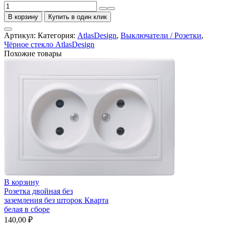
Количество
товара
В корзину
Купить в один клик
3-
постовая
Артикул:
Категория:
AtlasDesign
,
Выключатели / Розетки
,
рамка,
Чёрное стекло AtlasDesign
натуральное
Похожие товары
стекло,
черный,
Atlasdesign
Nature
В корзину
Розетка двойная без
заземления без шторок Кварта
белая в сборе
140,00
₽