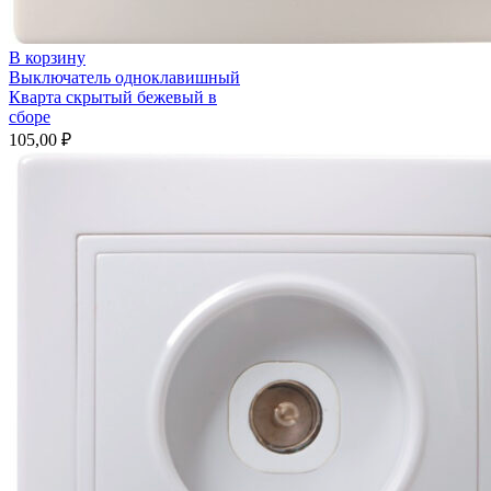
В корзину
Выключатель одноклавишный
Кварта скрытый бежевый в
сборе
105,00
₽