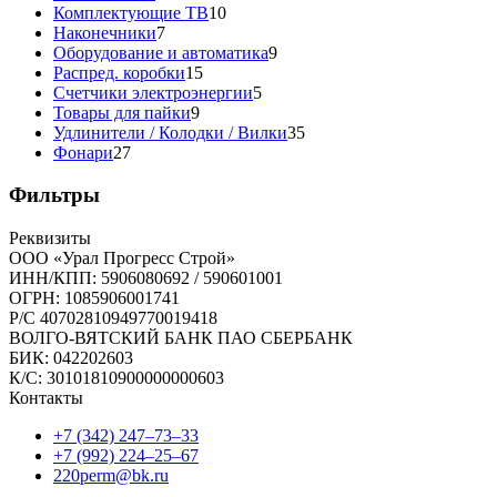
товаров
10
Комплектующие ТВ
10
7
товаров
Наконечники
7
товаров
9
Оборудование и автоматика
9
15
товаров
Распред. коробки
15
товаров
5
Счетчики электроэнергии
5
9
товаров
Товары для пайки
9
товаров
35
Удлинители / Колодки / Вилки
35
27
товаров
Фонари
27
товаров
Фильтры
Реквизиты
ООО «Урал Прогресс Строй»
ИНН/КПП: 5906080692 / 590601001
ОГРН: 1085906001741
Р/C 40702810949770019418
ВОЛГО-ВЯТСКИЙ БАНК ПАО СБЕРБАНК
БИК: 042202603
К/С: 30101810900000000603
Контакты
+7 (342) 247‒73‒33
+7 (992) 224‒25‒67
220perm@bk.ru