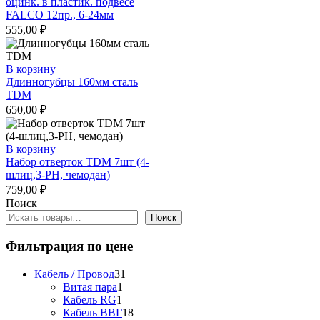
оцинк. в пластик. подвесе
FALCO 12пр., 6-24мм
555,00
₽
В корзину
Длинногубцы 160мм сталь
TDM
650,00
₽
В корзину
Набор отверток TDM 7шт (4-
шлиц,3-РН, чемодан)
759,00
₽
Поиск
Поиск
Фильтрация по цене
31
Кабель / Провод
31
1
товар
Витая пара
1
1
товар
Кабель RG
1
товар
18
Кабель ВВГ
18