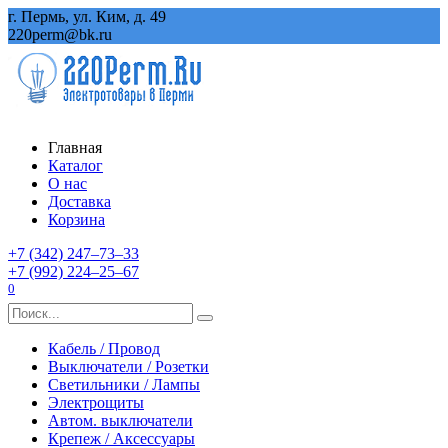
Перейти
г. Пермь, ул. Ким, д. 49
к
220perm@bk.ru
содержанию
Главная
Каталог
О нас
Доставка
Корзина
+7 (342) 247‒73‒33
+7 (992) 224‒25‒67
0
Search
for:
Кабель / Провод
Выключатели / Розетки
Светильники / Лампы
Электрощиты
Автом. выключатели
Крепеж / Аксессуары