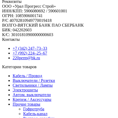
Реквизиты
ООО «Урал Прогресс Строй»
ИНН/КПП: 5906080692 / 590601001
ОГРН: 1085906001741
Р/C 40702810949770019418
ВОЛГО-ВЯТСКИЙ БАНК ПАО СБЕРБАНК
БИК: 042202603
К/С: 30101810900000000603
Контакты
+7 (342) 247‒73‒33
+7 (992) 224‒25‒67
220perm@bk.ru
Категории товаров
Кабель / Провод
Выключатели / Розетки
Светильники / Лампы
Электрощиты
Автом. выключатели
Крепеж / Аксессуары
Прочие товары
Гофротруба
Кабель-канал