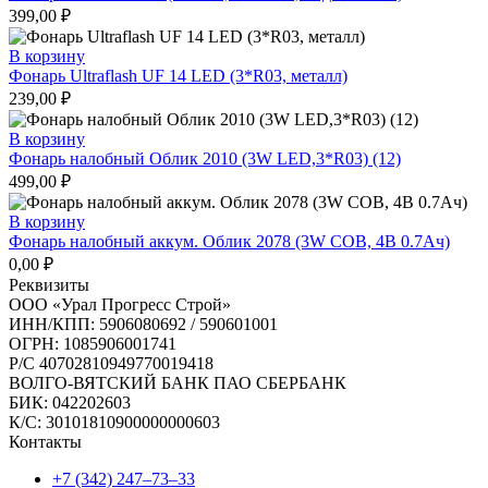
399,00
₽
В корзину
Фонарь Ultraflash UF 14 LED (3*R03, металл)
239,00
₽
В корзину
Фонарь налобный Облик 2010 (3W LED,3*R03) (12)
499,00
₽
В корзину
Фонарь налобный аккум. Облик 2078 (3W COB, 4B 0.7Ач)
0,00
₽
Реквизиты
ООО «Урал Прогресс Строй»
ИНН/КПП: 5906080692 / 590601001
ОГРН: 1085906001741
Р/C 40702810949770019418
ВОЛГО-ВЯТСКИЙ БАНК ПАО СБЕРБАНК
БИК: 042202603
К/С: 30101810900000000603
Контакты
+7 (342) 247‒73‒33