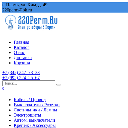
Перейти
г. Пермь, ул. Ким, д. 49
к
220perm@bk.ru
содержанию
Главная
Каталог
О нас
Доставка
Корзина
+7 (342) 247‒73‒33
+7 (992) 224‒25‒67
Search
for:
0
Кабель / Провод
Выключатели / Розетки
Светильники / Лампы
Электрощиты
Автом. выключатели
Крепеж / Аксессуары