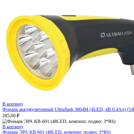
3804М
(4LED,
4В
0.4Ач)
(5/80)
ж12867
В корзину
Фонарь аккумуляторный Ultraflash 3804М (4LED, 4В 0.4Ач) (5/8
285,00
₽
В корзину
Фонарь ЭРА КВ-601 (48LED, кемпинг, подвес 3*R6)