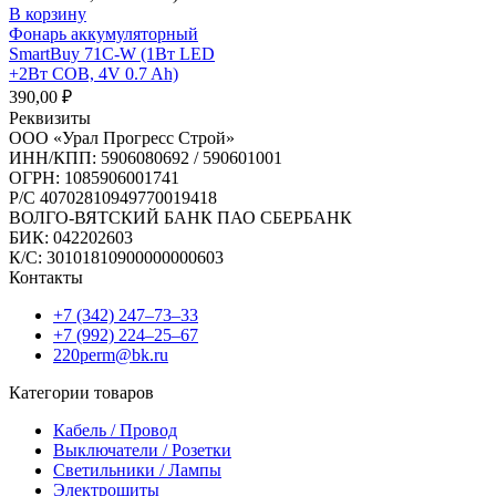
В корзину
Фонарь аккумуляторный
SmartBuy 71C-W (1Вт LED
+2Вт COB, 4V 0.7 Ah)
390,00
₽
Реквизиты
ООО «Урал Прогресс Строй»
ИНН/КПП: 5906080692 / 590601001
ОГРН: 1085906001741
Р/C 40702810949770019418
ВОЛГО-ВЯТСКИЙ БАНК ПАО СБЕРБАНК
БИК: 042202603
К/С: 30101810900000000603
Контакты
+7 (342) 247‒73‒33
+7 (992) 224‒25‒67
220perm@bk.ru
Категории товаров
Кабель / Провод
Выключатели / Розетки
Светильники / Лампы
Электрощиты