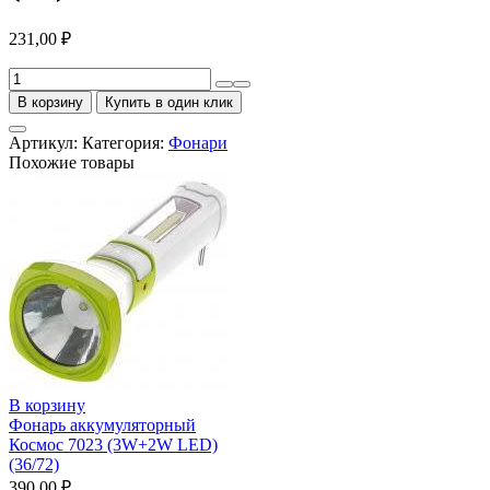
231,00
₽
Количество
товара
В корзину
Купить в один клик
Фонарь
Energizer
Артикул:
Категория:
Фонари
Plastic
Похожие товары
Light
(LC1L2A)
(1LED,
2*R6)
(12)
Е300668800
В корзину
Фонарь аккумуляторный
Космос 7023 (3W+2W LED)
(36/72)
390,00
₽