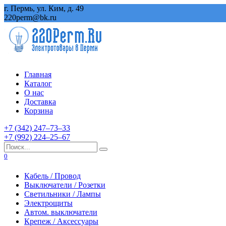
Перейти
г. Пермь, ул. Ким, д. 49
к
220perm@bk.ru
содержанию
Главная
Каталог
О нас
Доставка
Корзина
+7 (342) 247‒73‒33
+7 (992) 224‒25‒67
Search
for:
0
Кабель / Провод
Выключатели / Розетки
Светильники / Лампы
Электрощиты
Автом. выключатели
Крепеж / Аксессуары