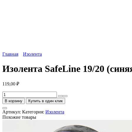
Главная
Изолента
Изолента SafeLine 19/20 (синя
119,00
₽
Количество
товара
В корзину
Купить в один клик
Изолента
SafeLine
Артикул:
Категория:
Изолента
19/20
Похожие товары
(синяя)
85г