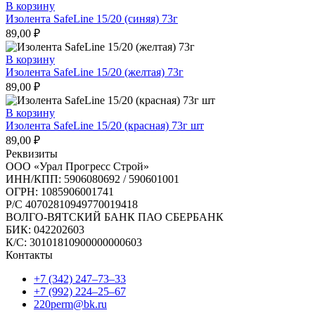
В корзину
Изолента SafeLine 15/20 (синяя) 73г
89,00
₽
В корзину
Изолента SafeLine 15/20 (желтая) 73г
89,00
₽
В корзину
Изолента SafeLine 15/20 (красная) 73г шт
89,00
₽
Реквизиты
ООО «Урал Прогресс Строй»
ИНН/КПП: 5906080692 / 590601001
ОГРН: 1085906001741
Р/C 40702810949770019418
ВОЛГО-ВЯТСКИЙ БАНК ПАО СБЕРБАНК
БИК: 042202603
К/С: 30101810900000000603
Контакты
+7 (342) 247‒73‒33
+7 (992) 224‒25‒67
220perm@bk.ru