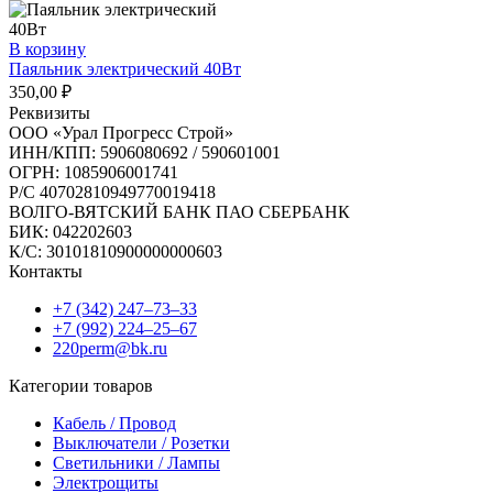
В корзину
Паяльник электрический 40Вт
350,00
₽
Реквизиты
ООО «Урал Прогресс Строй»
ИНН/КПП: 5906080692 / 590601001
ОГРН: 1085906001741
Р/C 40702810949770019418
ВОЛГО-ВЯТСКИЙ БАНК ПАО СБЕРБАНК
БИК: 042202603
К/С: 30101810900000000603
Контакты
+7 (342) 247‒73‒33
+7 (992) 224‒25‒67
220perm@bk.ru
Категории товаров
Кабель / Провод
Выключатели / Розетки
Светильники / Лампы
Электрощиты