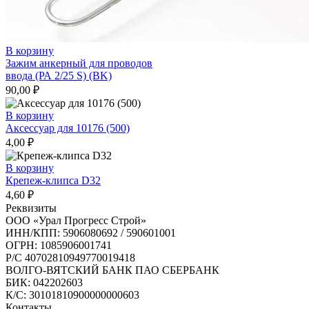
В корзину
Зажим анкерный для проводов
ввода (РА 2/25 S) (BK)
90,00
₽
В корзину
Аксессуар для 10176 (500)
4,00
₽
В корзину
Крепеж-клипса D32
4,60
₽
Реквизиты
ООО «Урал Прогресс Строй»
ИНН/КПП: 5906080692 / 590601001
ОГРН: 1085906001741
Р/C 40702810949770019418
ВОЛГО-ВЯТСКИЙ БАНК ПАО СБЕРБАНК
БИК: 042202603
К/С: 30101810900000000603
Контакты