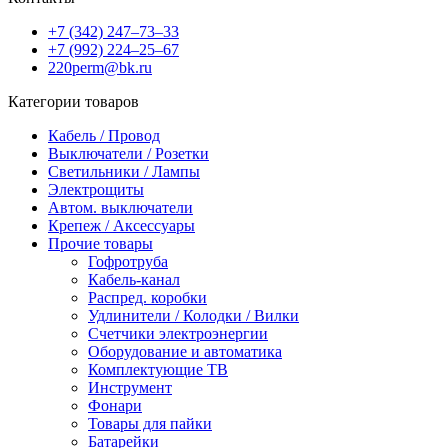
+7 (342) 247‒73‒33
+7 (992) 224‒25‒67
220perm@bk.ru
Категории товаров
Кабель / Провод
Выключатели / Розетки
Светильники / Лампы
Электрощиты
Автом. выключатели
Крепеж / Аксессуары
Прочие товары
Гофротруба
Кабель-канал
Распред. коробки
Удлинители / Колодки / Вилки
Счетчики электроэнергии
Оборудование и автоматика
Комплектующие ТВ
Инструмент
Фонари
Товары для пайки
Батарейки