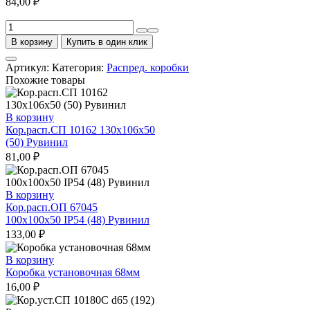
84,00
₽
Количество
товара
В корзину
Купить в один клик
Кор.расп.СП
10163
Артикул:
Категория:
Распред. коробки
151х122х73
Похожие товары
(24)
Рувинил
В корзину
Кор.расп.СП 10162 130х106х50
(50) Рувинил
81,00
₽
В корзину
Кор.расп.ОП 67045
100х100х50 IP54 (48) Рувинил
133,00
₽
В корзину
Коробка установочная 68мм
16,00
₽