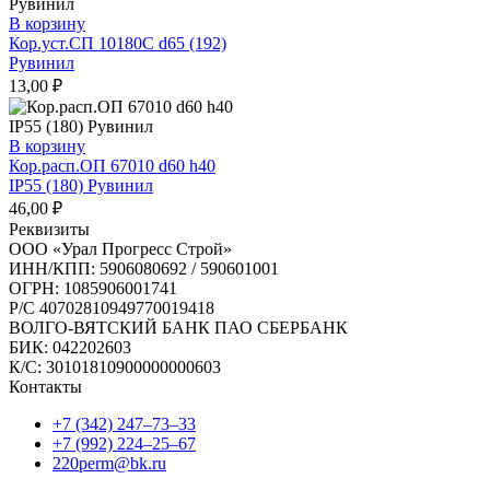
В корзину
Кор.уст.СП 10180С d65 (192)
Рувинил
13,00
₽
В корзину
Кор.расп.ОП 67010 d60 h40
IP55 (180) Рувинил
46,00
₽
Реквизиты
ООО «Урал Прогресс Строй»
ИНН/КПП: 5906080692 / 590601001
ОГРН: 1085906001741
Р/C 40702810949770019418
ВОЛГО-ВЯТСКИЙ БАНК ПАО СБЕРБАНК
БИК: 042202603
К/С: 30101810900000000603
Контакты
+7 (342) 247‒73‒33
+7 (992) 224‒25‒67
220perm@bk.ru