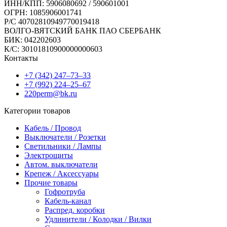
ИНН/КПП: 5906080692 / 590601001
ОГРН: 1085906001741
Р/C 40702810949770019418
ВОЛГО-ВЯТСКИЙ БАНК ПАО СБЕРБАНК
БИК: 042202603
К/С: 30101810900000000603
Контакты
+7 (342) 247‒73‒33
+7 (992) 224‒25‒67
220perm@bk.ru
Категории товаров
Кабель / Провод
Выключатели / Розетки
Светильники / Лампы
Электрощиты
Автом. выключатели
Крепеж / Аксессуары
Прочие товары
Гофротруба
Кабель-канал
Распред. коробки
Удлинители / Колодки / Вилки