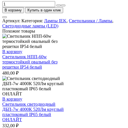
Количество
товара
В корзину
Купить в один клик
Лампа
светодиодная
Артикул:
Категория:
Лампы IEK
,
Светильники / Лампы
,
LED
Светодиодные лампы (LED)
11вт
Похожие товары
Е27
белый
ECO
IEK
В корзину
Светильник НПП-60w
термостойкий овальный без
решетки IP54 белый
480,00
₽
В корзину
Светильник светодиодный
ДБП-7w 4000К 520Лм круглый
пластиковый IP65 белый
ОНЛАЙТ
332,00
₽