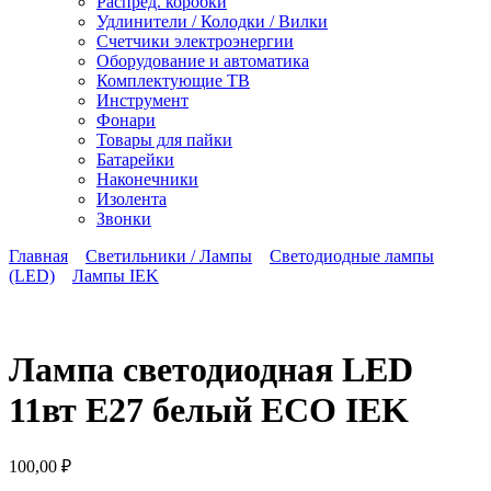
Распред. коробки
Удлинители / Колодки / Вилки
Счетчики электроэнергии
Оборудование и автоматика
Комплектующие ТВ
Инструмент
Фонари
Товары для пайки
Батарейки
Наконечники
Изолента
Звонки
Главная
Светильники / Лампы
Светодиодные лампы
(LED)
Лампы IEK
Лампа светодиодная LED
11вт Е27 белый ECO IEK
100,00
₽