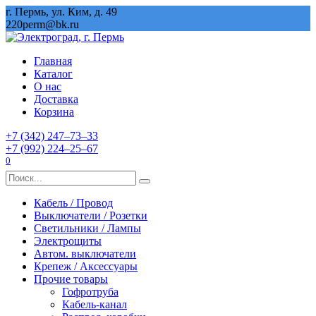
Перейти
г. Пермь, ул. Ким, д. 49
к
220perm@bk.ru
содержанию
Главная
Каталог
О нас
Доставка
Корзина
+7 (342) 247‒73‒33
+7 (992) 224‒25‒67
0
Search
for:
Кабель / Провод
Выключатели / Розетки
Светильники / Лампы
Электрощиты
Автом. выключатели
Крепеж / Аксессуары
Прочие товары
Гофротруба
Кабель-канал