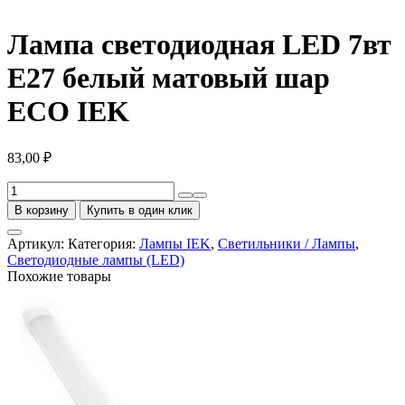
Лампа светодиодная LED 7вт
Е27 белый матовый шар
ECO IEK
83,00
₽
Количество
товара
В корзину
Купить в один клик
Лампа
светодиодная
Артикул:
Категория:
Лампы IEK
,
Светильники / Лампы
,
LED
Светодиодные лампы (LED)
7вт
Похожие товары
Е27
белый
матовый
шар
ECO
IEK