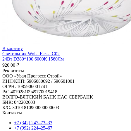
В корзину
Светильник Wolta Fiesta C02
24Вт D380*100 6000К 1560Лм
920,00
₽
Реквизиты
ООО «Урал Прогресс Строй»
ИНН/КПП: 5906080692 / 590601001
ОГРН: 1085906001741
Р/C 40702810949770019418
ВОЛГО-ВЯТСКИЙ БАНК ПАО СБЕРБАНК
БИК: 042202603
К/С: 30101810900000000603
Контакты
+7 (342) 247‒73‒33
+7 (992) 224‒25‒67