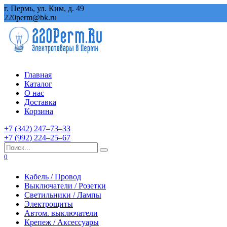
Перейти
г. Пермь, ул. Ким, д. 49
к
220perm@bk.ru
содержанию
Главная
Каталог
О нас
Доставка
Корзина
+7 (342) 247‒73‒33
+7 (992) 224‒25‒67
Search
for:
0
Кабель / Провод
Выключатели / Розетки
Светильники / Лампы
Электрощиты
Автом. выключатели
Крепеж / Аксессуары