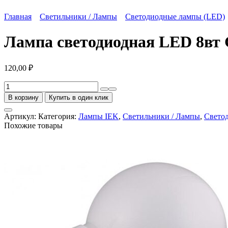
Главная
Светильники / Лампы
Светодиодные лампы (LED)
Лампа светодиодная LED 8вт
120,00
₽
Количество
товара
В корзину
Купить в один клик
Лампа
светодиодная
Артикул:
Категория:
Лампы IEK
,
Светильники / Лампы
,
Свето
LED
Похожие товары
8вт
GX53
белый
таблетка
ECO