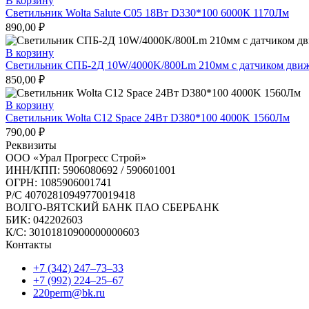
В корзину
Светильник Wolta Salute C05 18Вт D330*100 6000К 1170Лм
890,00
₽
В корзину
Светильник СПБ-2Д 10W/4000K/800Lm 210мм с датчиком дви
850,00
₽
В корзину
Светильник Wolta C12 Space 24Вт D380*100 4000K 1560Лм
790,00
₽
Реквизиты
ООО «Урал Прогресс Строй»
ИНН/КПП: 5906080692 / 590601001
ОГРН: 1085906001741
Р/C 40702810949770019418
ВОЛГО-ВЯТСКИЙ БАНК ПАО СБЕРБАНК
БИК: 042202603
К/С: 30101810900000000603
Контакты
+7 (342) 247‒73‒33
+7 (992) 224‒25‒67
220perm@bk.ru