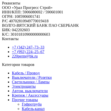
Реквизиты
ООО «Урал Прогресс Строй»
ИНН/КПП: 5906080692 / 590601001
ОГРН: 1085906001741
Р/C 40702810949770019418
ВОЛГО-ВЯТСКИЙ БАНК ПАО СБЕРБАНК
БИК: 042202603
К/С: 30101810900000000603
Контакты
+7 (342) 247‒73‒33
+7 (992) 224‒25‒67
220perm@bk.ru
Категории товаров
Кабель / Провод
Выключатели / Розетки
Светильники / Лампы
Электрощиты
Автом. выключатели
Крепеж / Аксессуары
Прочие товары
Гофротруба
Кабель-канал