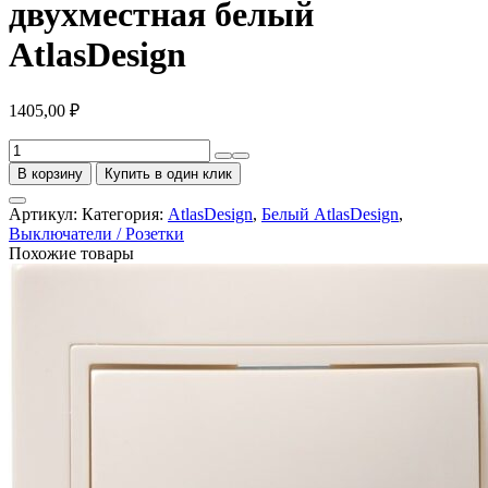
двухместная белый
AtlasDesign
1405,00
₽
Количество
товара
В корзину
Купить в один клик
Механизм
Аудиорозетка
Артикул:
Категория:
AtlasDesign
,
Белый AtlasDesign
,
двухместная
Выключатели / Розетки
белый
Похожие товары
AtlasDesign