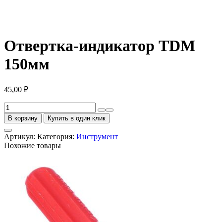
Отвертка-индикатор TDM
150мм
45,00
₽
Количество
товара
В корзину
Купить в один клик
Отвертка-
индикатор
Артикул:
Категория:
Инструмент
TDM
Похожие товары
150мм