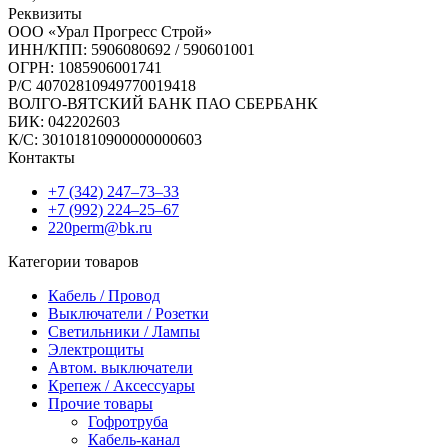
Реквизиты
ООО «Урал Прогресс Строй»
ИНН/КПП: 5906080692 / 590601001
ОГРН: 1085906001741
Р/C 40702810949770019418
ВОЛГО-ВЯТСКИЙ БАНК ПАО СБЕРБАНК
БИК: 042202603
К/С: 30101810900000000603
Контакты
+7 (342) 247‒73‒33
+7 (992) 224‒25‒67
220perm@bk.ru
Категории товаров
Кабель / Провод
Выключатели / Розетки
Светильники / Лампы
Электрощиты
Автом. выключатели
Крепеж / Аксессуары
Прочие товары
Гофротруба
Кабель-канал