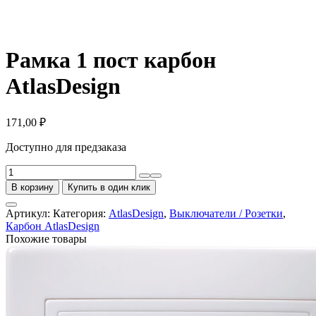
Рамка 1 пост карбон
AtlasDesign
171,00
₽
Доступно для предзаказа
Количество
товара
В корзину
Купить в один клик
Рамка
1
Артикул:
Категория:
AtlasDesign
,
Выключатели / Розетки
,
пост
Карбон AtlasDesign
карбон
Похожие товары
AtlasDesign