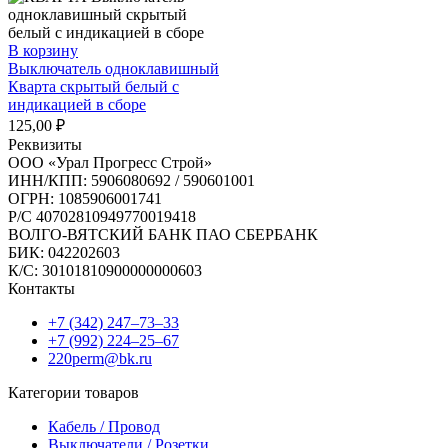
В корзину
Выключатель одноклавишный
Кварта скрытый белый с
индикацией в сборе
125,00
₽
Реквизиты
ООО «Урал Прогресс Строй»
ИНН/КПП: 5906080692 / 590601001
ОГРН: 1085906001741
Р/C 40702810949770019418
ВОЛГО-ВЯТСКИЙ БАНК ПАО СБЕРБАНК
БИК: 042202603
К/С: 30101810900000000603
Контакты
+7 (342) 247‒73‒33
+7 (992) 224‒25‒67
220perm@bk.ru
Категории товаров
Кабель / Провод
Выключатели / Розетки