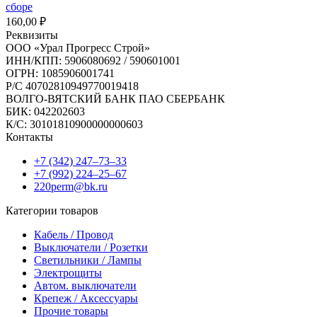
сборе
160,00
₽
Реквизиты
ООО «Урал Прогресс Строй»
ИНН/КПП: 5906080692 / 590601001
ОГРН: 1085906001741
Р/C 40702810949770019418
ВОЛГО-ВЯТСКИЙ БАНК ПАО СБЕРБАНК
БИК: 042202603
К/С: 30101810900000000603
Контакты
+7 (342) 247‒73‒33
+7 (992) 224‒25‒67
220perm@bk.ru
Категории товаров
Кабель / Провод
Выключатели / Розетки
Светильники / Лампы
Электрощиты
Автом. выключатели
Крепеж / Аксессуары
Прочие товары