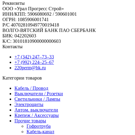
Реквизиты
ООО «Урал Прогресс Строй»
ИНН/КПП: 5906080692 / 590601001
ОГРН: 1085906001741
Р/C 40702810949770019418
ВОЛГО-ВЯТСКИЙ БАНК ПАО СБЕРБАНК
БИК: 042202603
К/С: 30101810900000000603
Контакты
+7 (342) 247‒73‒33
+7 (992) 224‒25‒67
220perm@bk.ru
Категории товаров
Кабель / Провод
Выключатели / Розетки
Светильники / Лампы
Электрощиты
Автом. выключатели
Крепеж / Аксессуары
Прочие товары
Гофротруба
Кабель-канал