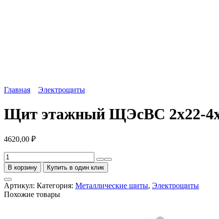
Главная
Электрощиты
Щит этажный ЩЭсВС 2х22-4х
4620,00
₽
Количество
товара
В корзину
Купить в один клик
Щит
этажный
Артикул:
Категория:
Металлические щиты
,
Электрощиты
ЩЭсВС
Похожие товары
2х22-
4хСЭ1
1000х950х107