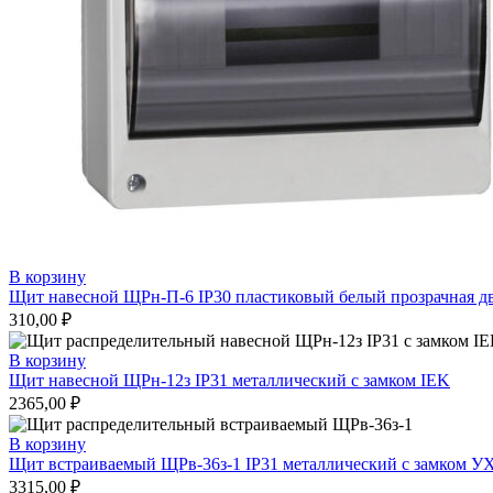
В корзину
Щит навесной ЩРн-П-6 IP30 пластиковый белый прозрачная д
310,00
₽
В корзину
Щит навесной ЩРн-12з IP31 металлический с замком IEK
2365,00
₽
В корзину
Щит встраиваемый ЩРв-36з-1 IP31 металлический с замком 
3315,00
₽