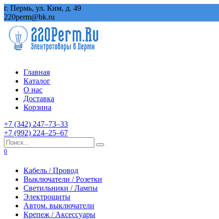
Перейти
г. Пермь, ул. Ким, д. 49
к
220perm@bk.ru
содержанию
Главная
Каталог
О нас
Доставка
Корзина
+7 (342) 247‒73‒33
+7 (992) 224‒25‒67
Search
for:
0
Кабель / Провод
Выключатели / Розетки
Светильники / Лампы
Электрощиты
Автом. выключатели
Крепеж / Аксессуары