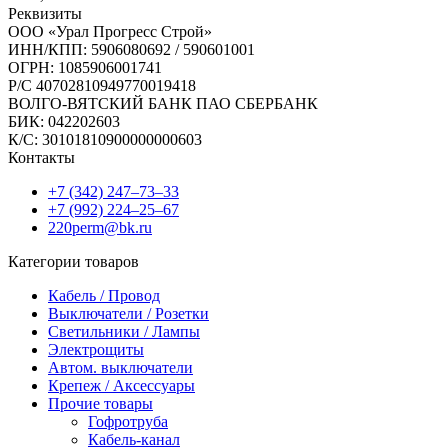
Реквизиты
ООО «Урал Прогресс Строй»
ИНН/КПП: 5906080692 / 590601001
ОГРН: 1085906001741
Р/C 40702810949770019418
ВОЛГО-ВЯТСКИЙ БАНК ПАО СБЕРБАНК
БИК: 042202603
К/С: 30101810900000000603
Контакты
+7 (342) 247‒73‒33
+7 (992) 224‒25‒67
220perm@bk.ru
Категории товаров
Кабель / Провод
Выключатели / Розетки
Светильники / Лампы
Электрощиты
Автом. выключатели
Крепеж / Аксессуары
Прочие товары
Гофротруба
Кабель-канал