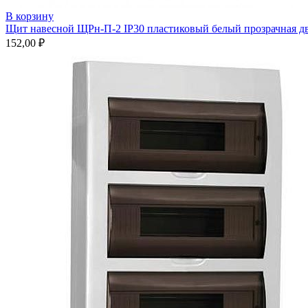
В корзину
Щит навесной ЩРн-П-2 IP30 пластиковый белый прозрачная д
152,00
₽