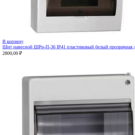
В корзину
Щит навесной ЩРн-П-36 IP41 пластиковый белый прозрачная 
2800,00
₽