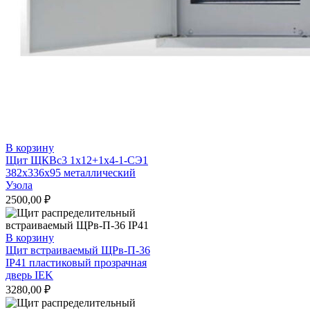
В корзину
Щит ЩКВс3 1х12+1х4-1-СЭ1
382х336х95 металлический
Узола
2500,00
₽
В корзину
Щит встраиваемый ЩРв-П-36
IP41 пластиковый прозрачная
дверь IEK
3280,00
₽