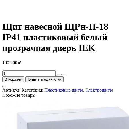
Щит навесной ЩРн-П-18
IP41 пластиковый белый
прозрачная дверь IEK
1605,00
₽
Количество
товара
В корзину
Купить в один клик
Щит
навесной
Артикул:
Категория:
Пластиковые щиты
,
Электрощиты
ЩРн-
Похожие товары
П-18
IP41
пластиковый
белый
прозрачная
дверь