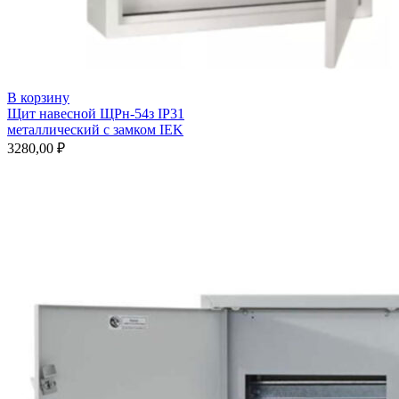
В корзину
Щит навесной ЩРн-54з IP31
металлический с замком IEK
3280,00
₽