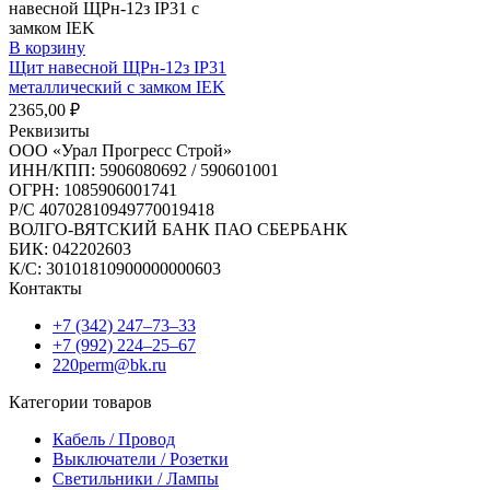
В корзину
Щит навесной ЩРн-12з IP31
металлический с замком IEK
2365,00
₽
Реквизиты
ООО «Урал Прогресс Строй»
ИНН/КПП: 5906080692 / 590601001
ОГРН: 1085906001741
Р/C 40702810949770019418
ВОЛГО-ВЯТСКИЙ БАНК ПАО СБЕРБАНК
БИК: 042202603
К/С: 30101810900000000603
Контакты
+7 (342) 247‒73‒33
+7 (992) 224‒25‒67
220perm@bk.ru
Категории товаров
Кабель / Провод
Выключатели / Розетки
Светильники / Лампы