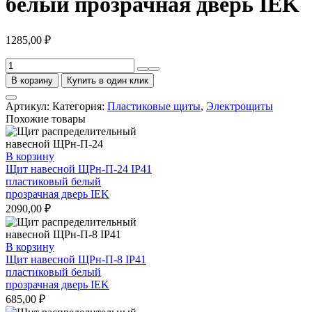
белый прозрачная дверь IEK
1285,00
₽
Количество
товара
В корзину
Купить в один клик
Щит
встраиваемый
Артикул:
Категория:
Пластиковые щиты
,
Электрощиты
ЩРв-
Похожие товары
П-18
IP41
пластиковый
В корзину
белый
Щит навесной ЩРн-П-24 IP41
прозрачная
пластиковый белый
дверь
прозрачная дверь IEK
IEK
2090,00
₽
В корзину
Щит навесной ЩРн-П-8 IP41
пластиковый белый
прозрачная дверь IEK
685,00
₽