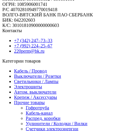
ОГРН: 1085906001741
Р/C 40702810949770019418
ВОЛГО-ВЯТСКИЙ БАНК ПАО СБЕРБАНК
БИК: 042202603
К/С: 30101810900000000603
Контакты
+7 (342) 247‒73‒33
+7 (992) 224‒25‒67
220perm@bk.ru
Категории товаров
Кабель / Провод
Выключатели / Розетки
Светильники / Лампы
Электрощиты
Автом. выключатели
Крепеж / Аксессуары
Прочие товары
Гофротруба
Кабель-канал
Распред. коробки
Удлинители / Колодки / Вилки
Счетчики электроэнергии