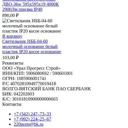
ДВО-36w 595х595х19 4000К
2900Лм призма IP40
890,00
₽
В корзину
Светильник НББ-04-60
молочный основание белый
пластик IP20 косое основание
103,00
₽
Реквизиты
ООО «Урал Прогресс Строй»
ИНН/КПП: 5906080692 / 590601001
ОГРН: 1085906001741
Р/C 40702810949770019418
ВОЛГО-ВЯТСКИЙ БАНК ПАО СБЕРБАНК
БИК: 042202603
К/С: 30101810900000000603
Контакты
+7 (342) 247‒73‒33
+7 (992) 224‒25‒67
220perm@bk.ru