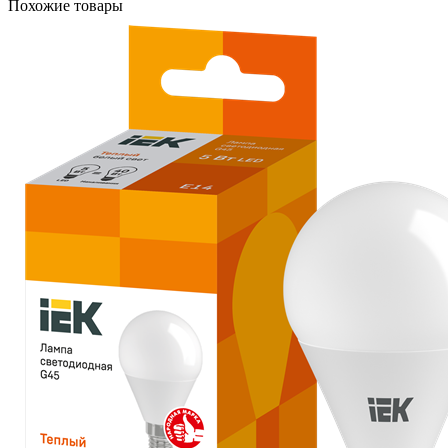
Похожие товары
C02
24Вт
D380*100
6000К
1560Лм