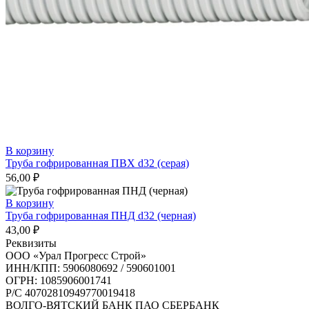
В корзину
Труба гофрированная ПВХ d32 (серая)
56,00
₽
В корзину
Труба гофрированная ПНД d32 (черная)
43,00
₽
Реквизиты
ООО «Урал Прогресс Строй»
ИНН/КПП: 5906080692 / 590601001
ОГРН: 1085906001741
Р/C 40702810949770019418
ВОЛГО-ВЯТСКИЙ БАНК ПАО СБЕРБАНК