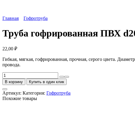
Главная
Гофротруба
Труба гофрированная ПВХ d20
22,00
₽
Гибкая, мягкая, гофрированная, прочная, серого цвета. Диаме
провода.
Количество
товара
В корзину
Купить в один клик
Труба
гофрированная
Артикул:
Категория:
Гофротруба
ПВХ
Похожие товары
d20
(серая)