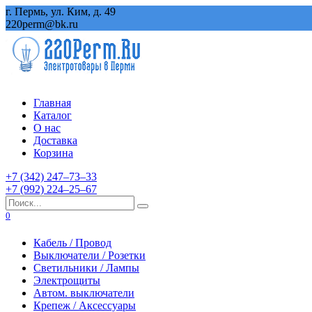
Перейти
г. Пермь, ул. Ким, д. 49
к
220perm@bk.ru
содержанию
Главная
Каталог
О нас
Доставка
Корзина
+7 (342) 247‒73‒33
+7 (992) 224‒25‒67
Search
for:
0
Кабель / Провод
Выключатели / Розетки
Светильники / Лампы
Электрощиты
Автом. выключатели
Крепеж / Аксессуары