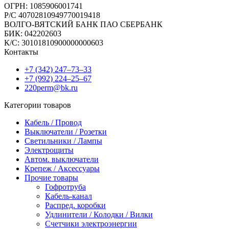
ОГРН: 1085906001741
Р/C 40702810949770019418
ВОЛГО-ВЯТСКИЙ БАНК ПАО СБЕРБАНК
БИК: 042202603
К/С: 30101810900000000603
Контакты
+7 (342) 247‒73‒33
+7 (992) 224‒25‒67
220perm@bk.ru
Категории товаров
Кабель / Провод
Выключатели / Розетки
Светильники / Лампы
Электрощиты
Автом. выключатели
Крепеж / Аксессуары
Прочие товары
Гофротруба
Кабель-канал
Распред. коробки
Удлинители / Колодки / Вилки
Счетчики электроэнергии