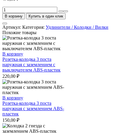
Количество
товара
В корзину
Купить в один клик
Удлинитель
3
Артикул:
Категория:
Удлинители / Колодки / Вилки
гнезда
Похожие товары
5
метров
с
заземлением
В корзину
с
Розетка-колодка 3 поста
выключателем
наружная с заземлением с
Universal
выключателем ABS-пластик
220,00
₽
В корзину
Розетка-колодка 3 поста
наружная с заземлением ABS-
пластик
150,00
₽