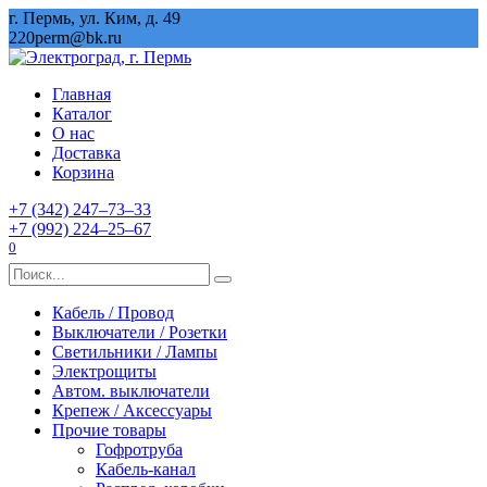
Перейти
г. Пермь, ул. Ким, д. 49
к
220perm@bk.ru
содержанию
Главная
Каталог
О нас
Доставка
Корзина
+7 (342) 247‒73‒33
+7 (992) 224‒25‒67
0
Search
for:
Кабель / Провод
Выключатели / Розетки
Светильники / Лампы
Электрощиты
Автом. выключатели
Крепеж / Аксессуары
Прочие товары
Гофротруба
Кабель-канал