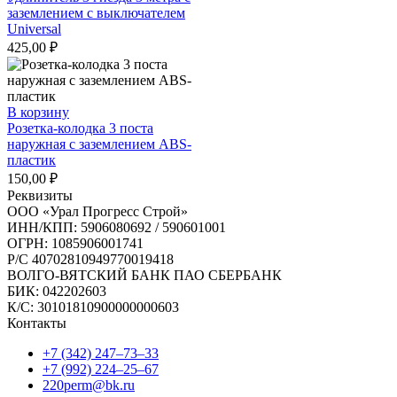
заземлением с выключателем
Universal
425,00
₽
В корзину
Розетка-колодка 3 поста
наружная с заземлением ABS-
пластик
150,00
₽
Реквизиты
ООО «Урал Прогресс Строй»
ИНН/КПП: 5906080692 / 590601001
ОГРН: 1085906001741
Р/C 40702810949770019418
ВОЛГО-ВЯТСКИЙ БАНК ПАО СБЕРБАНК
БИК: 042202603
К/С: 30101810900000000603
Контакты
+7 (342) 247‒73‒33
+7 (992) 224‒25‒67
220perm@bk.ru