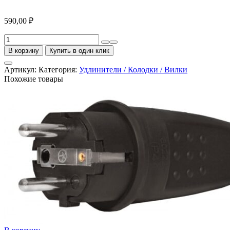
590,00
₽
Количество
товара
В корзину
Купить в один клик
Удлинитель
3
Артикул:
Категория:
Удлинители / Колодки / Вилки
гнезда
Похожие товары
7
метров
с
заземлением
Universal