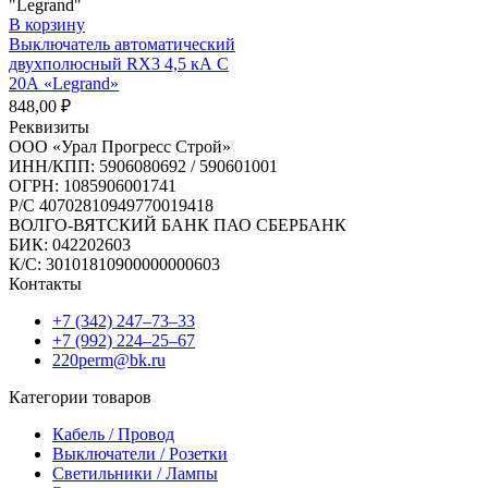
В корзину
Выключатель автоматический
двухполюсный RX3 4,5 кА С
20А «Legrand»
848,00
₽
Реквизиты
ООО «Урал Прогресс Строй»
ИНН/КПП: 5906080692 / 590601001
ОГРН: 1085906001741
Р/C 40702810949770019418
ВОЛГО-ВЯТСКИЙ БАНК ПАО СБЕРБАНК
БИК: 042202603
К/С: 30101810900000000603
Контакты
+7 (342) 247‒73‒33
+7 (992) 224‒25‒67
220perm@bk.ru
Категории товаров
Кабель / Провод
Выключатели / Розетки
Светильники / Лампы