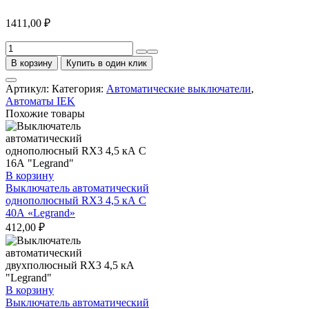
1411,00
₽
Количество
товара
В корзину
Купить в один клик
Выключатель
автоматический
Артикул:
Категория:
Автоматические выключатели
,
дифференциальный
Автоматы IEK
АВДТ-32
Похожие товары
1п+N
25А
30мА
С
IEK
В корзину
Выключатель автоматический
однополюсный RX3 4,5 кА С
40А «Legrand»
412,00
₽
В корзину
Выключатель автоматический