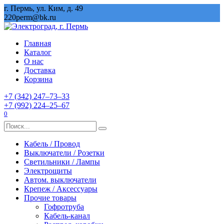
Перейти
г. Пермь, ул. Ким, д. 49
к
220perm@bk.ru
содержанию
Главная
Каталог
О нас
Доставка
Корзина
+7 (342) 247‒73‒33
+7 (992) 224‒25‒67
0
Search
for:
Кабель / Провод
Выключатели / Розетки
Светильники / Лампы
Электрощиты
Автом. выключатели
Крепеж / Аксессуары
Прочие товары
Гофротруба
Кабель-канал