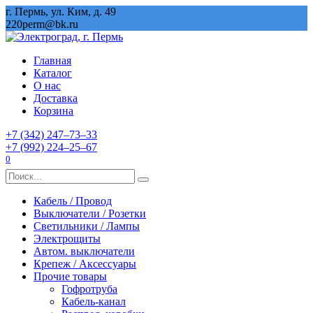
Перейти
г. Пермь, ул. Ким, д. 49
к
220perm@bk.ru
содержанию
Главная
Каталог
О нас
Доставка
Корзина
+7 (342) 247‒73‒33
+7 (992) 224‒25‒67
0
Search
for:
Кабель / Провод
Выключатели / Розетки
Светильники / Лампы
Электрощиты
Автом. выключатели
Крепеж / Аксессуары
Прочие товары
Гофротруба
Кабель-канал