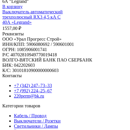
В корзину
Выключатель автоматический
трехполюсный RX3 4,5 кА С
40А «Legrand»
1557,00
₽
Реквизиты
ООО «Урал Прогресс Строй»
ИНН/КПП: 5906080692 / 590601001
ОГРН: 1085906001741
Р/C 40702810949770019418
ВОЛГО-ВЯТСКИЙ БАНК ПАО СБЕРБАНК
БИК: 042202603
К/С: 30101810900000000603
Контакты
+7 (342) 247‒73‒33
+7 (992) 224‒25‒67
220perm@bk.ru
Категории товаров
Кабель / Провод
Выключатели / Розетки
Светильники / Лампы