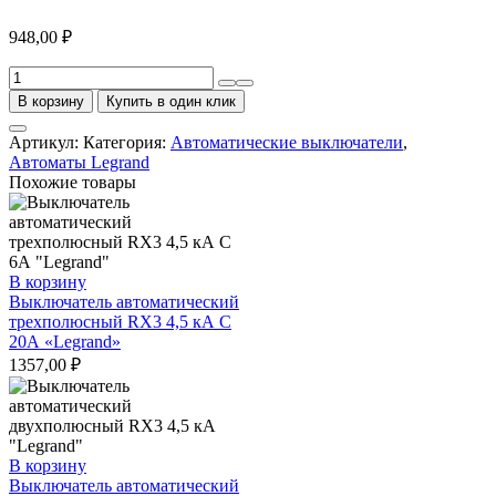
948,00
₽
Количество
товара
В корзину
Купить в один клик
Выключатель
автоматический
Артикул:
Категория:
Автоматические выключатели
,
двухполюсный
Автоматы Legrand
RX3
Похожие товары
4,5
кА
С
6А
"Legrand"
В корзину
Выключатель автоматический
трехполюсный RX3 4,5 кА С
20А «Legrand»
1357,00
₽
В корзину
Выключатель автоматический