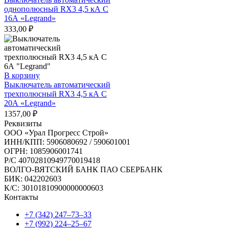
однополюсный RX3 4,5 кА С
16А «Legrand»
333,00
₽
В корзину
Выключатель автоматический
трехполюсный RX3 4,5 кА С
20А «Legrand»
1357,00
₽
Реквизиты
ООО «Урал Прогресс Строй»
ИНН/КПП: 5906080692 / 590601001
ОГРН: 1085906001741
Р/C 40702810949770019418
ВОЛГО-ВЯТСКИЙ БАНК ПАО СБЕРБАНК
БИК: 042202603
К/С: 30101810900000000603
Контакты
+7 (342) 247‒73‒33
+7 (992) 224‒25‒67