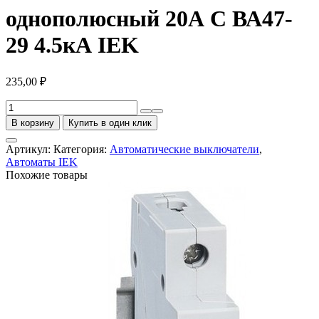
однополюсный 20А С ВА47-
29 4.5кА IEK
235,00
₽
Количество
товара
В корзину
Купить в один клик
Выключатель
автоматический
Артикул:
Категория:
Автоматические выключатели
,
однополюсный
Автоматы IEK
20А
Похожие товары
С
ВА47-
29
4.5кА
IEK