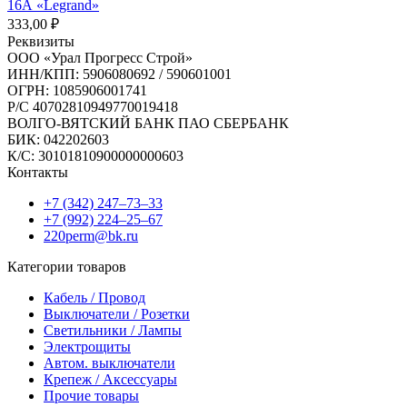
16А «Legrand»
333,00
₽
Реквизиты
ООО «Урал Прогресс Строй»
ИНН/КПП: 5906080692 / 590601001
ОГРН: 1085906001741
Р/C 40702810949770019418
ВОЛГО-ВЯТСКИЙ БАНК ПАО СБЕРБАНК
БИК: 042202603
К/С: 30101810900000000603
Контакты
+7 (342) 247‒73‒33
+7 (992) 224‒25‒67
220perm@bk.ru
Категории товаров
Кабель / Провод
Выключатели / Розетки
Светильники / Лампы
Электрощиты
Автом. выключатели
Крепеж / Аксессуары
Прочие товары