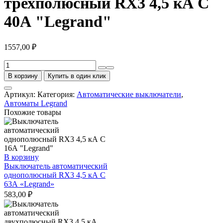
трехполюсный RX3 4,5 кА С
40А "Legrand"
1557,00
₽
Количество
товара
В корзину
Купить в один клик
Выключатель
автоматический
Артикул:
Категория:
Автоматические выключатели
,
трехполюсный
Автоматы Legrand
RX3
Похожие товары
4,5
кА
С
40А
"Legrand"
В корзину
Выключатель автоматический
однополюсный RX3 4,5 кА С
63А «Legrand»
583,00
₽