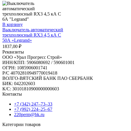
В корзину
Выключатель автоматический
трехполюсный RX3 4,5 кА С
50А «Legrand»
1837,00
₽
Реквизиты
ООО «Урал Прогресс Строй»
ИНН/КПП: 5906080692 / 590601001
ОГРН: 1085906001741
Р/C 40702810949770019418
ВОЛГО-ВЯТСКИЙ БАНК ПАО СБЕРБАНК
БИК: 042202603
К/С: 30101810900000000603
Контакты
+7 (342) 247‒73‒33
+7 (992) 224‒25‒67
220perm@bk.ru
Категории товаров