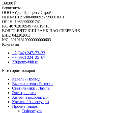
160,00
₽
Реквизиты
ООО «Урал Прогресс Строй»
ИНН/КПП: 5906080692 / 590601001
ОГРН: 1085906001741
Р/C 40702810949770019418
ВОЛГО-ВЯТСКИЙ БАНК ПАО СБЕРБАНК
БИК: 042202603
К/С: 30101810900000000603
Контакты
+7 (342) 247‒73‒33
+7 (992) 224‒25‒67
220perm@bk.ru
Категории товаров
Кабель / Провод
Выключатели / Розетки
Светильники / Лампы
Электрощиты
Автом. выключатели
Крепеж / Аксессуары
Прочие товары
Гофротруба