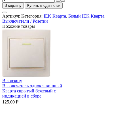
товара
В корзину
Купить в один клик
Выключатель
одноклавишный
Артикул:
Категория:
IEK Кварта
,
Белый IEK Кварта
,
Кварта
Выключатели / Розетки
скрытый
Похожие товары
белый
в
сборе
В корзину
Выключатель одноклавишный
Кварта скрытый бежевый с
индикацией в сборе
125,00
₽