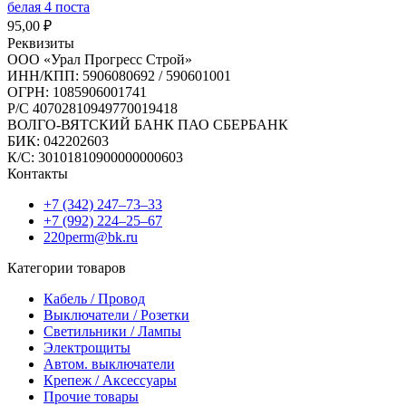
белая 4 поста
95,00
₽
Реквизиты
ООО «Урал Прогресс Строй»
ИНН/КПП: 5906080692 / 590601001
ОГРН: 1085906001741
Р/C 40702810949770019418
ВОЛГО-ВЯТСКИЙ БАНК ПАО СБЕРБАНК
БИК: 042202603
К/С: 30101810900000000603
Контакты
+7 (342) 247‒73‒33
+7 (992) 224‒25‒67
220perm@bk.ru
Категории товаров
Кабель / Провод
Выключатели / Розетки
Светильники / Лампы
Электрощиты
Автом. выключатели
Крепеж / Аксессуары
Прочие товары