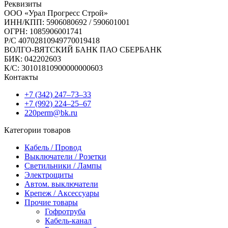
Реквизиты
ООО «Урал Прогресс Строй»
ИНН/КПП: 5906080692 / 590601001
ОГРН: 1085906001741
Р/C 40702810949770019418
ВОЛГО-ВЯТСКИЙ БАНК ПАО СБЕРБАНК
БИК: 042202603
К/С: 30101810900000000603
Контакты
+7 (342) 247‒73‒33
+7 (992) 224‒25‒67
220perm@bk.ru
Категории товаров
Кабель / Провод
Выключатели / Розетки
Светильники / Лампы
Электрощиты
Автом. выключатели
Крепеж / Аксессуары
Прочие товары
Гофротруба
Кабель-канал