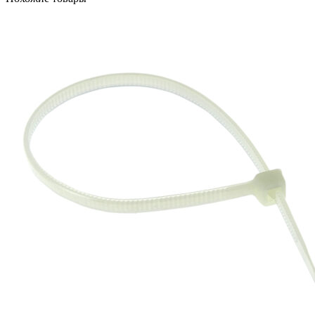
16-
95/4-
35(50)
исп.
1
КВТ