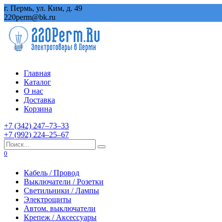
Перейти
г. Пермь, ул. Ким, д. 49
к
220perm@bk.ru
содержанию
Главная
Каталог
О нас
Доставка
Корзина
+7 (342) 247‒73‒33
+7 (992) 224‒25‒67
Search
for:
0
Кабель / Провод
Выключатели / Розетки
Светильники / Лампы
Электрощиты
Автом. выключатели
Крепеж / Аксессуары