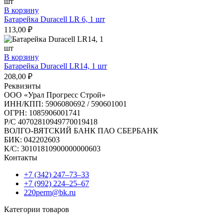
В корзину
Батарейка Duracell LR 6, 1 шт
113,00
₽
В корзину
Батарейка Duracell LR14, 1 шт
208,00
₽
Реквизиты
ООО «Урал Прогресс Строй»
ИНН/КПП: 5906080692 / 590601001
ОГРН: 1085906001741
Р/C 40702810949770019418
ВОЛГО-ВЯТСКИЙ БАНК ПАО СБЕРБАНК
БИК: 042202603
К/С: 30101810900000000603
Контакты
+7 (342) 247‒73‒33
+7 (992) 224‒25‒67
220perm@bk.ru
Категории товаров