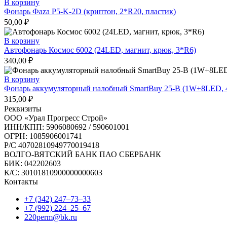
В корзину
Фонарь Фаzа P5-K-2D (криптон, 2*R20, пластик)
50,00
₽
В корзину
Автофонарь Космос 6002 (24LED, магнит, крюк, 3*R6)
340,00
₽
В корзину
Фонарь аккумуляторный налобный SmartBuy 25-B (1W+8LED, 4
315,00
₽
Реквизиты
ООО «Урал Прогресс Строй»
ИНН/КПП: 5906080692 / 590601001
ОГРН: 1085906001741
Р/C 40702810949770019418
ВОЛГО-ВЯТСКИЙ БАНК ПАО СБЕРБАНК
БИК: 042202603
К/С: 30101810900000000603
Контакты
+7 (342) 247‒73‒33
+7 (992) 224‒25‒67
220perm@bk.ru