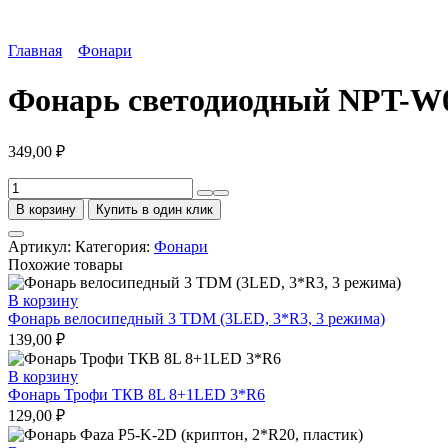
Главная
Фонари
Фонарь светодиодный NPT-W
349,00
₽
Количество
товара
В корзину
Купить в один клик
Фонарь
светодиодный
Артикул:
Категория:
Фонари
NPT-
Похожие товары
W02-
3AAA
В корзину
24+3LED
Фонарь велосипедный 3 TDM (3LED, 3*R3, 3 режима)
пластик+резина
139,00
₽
В корзину
Фонарь Трофи ТКВ 8L 8+1LED 3*R6
129,00
₽