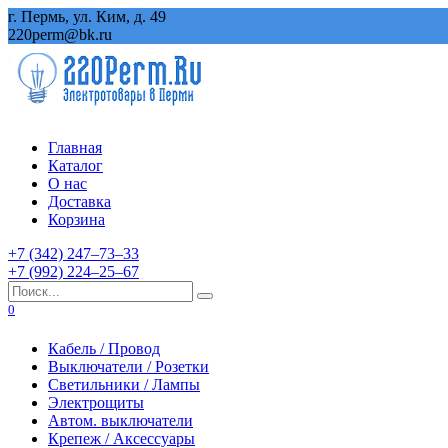
Перейти
г. Пермь, ул. Ким, д. 49
к
220perm@bk.ru
содержанию
Главная
Каталог
О нас
Доставка
Корзина
+7 (342) 247‒73‒33
+7 (992) 224‒25‒67
Search
for:
0
Кабель / Провод
Выключатели / Розетки
Светильники / Лампы
Электрощиты
Автом. выключатели
Крепеж / Аксессуары