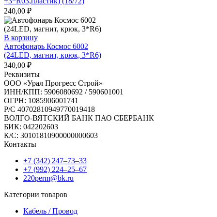
+3*R03,пластик) (18/72)
240,00
₽
В корзину
Автофонарь Космос 6002
(24LED, магнит, крюк, 3*R6)
340,00
₽
Реквизиты
ООО «Урал Прогресс Строй»
ИНН/КПП: 5906080692 / 590601001
ОГРН: 1085906001741
Р/C 40702810949770019418
ВОЛГО-ВЯТСКИЙ БАНК ПАО СБЕРБАНК
БИК: 042202603
К/С: 30101810900000000603
Контакты
+7 (342) 247‒73‒33
+7 (992) 224‒25‒67
220perm@bk.ru
Категории товаров
Кабель / Провод