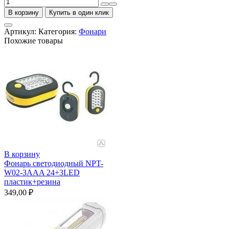
Количество
товара
В корзину
Купить в один клик
Фонарь
Ultraflash
Артикул:
Категория:
Фонари
UF
Похожие товары
14
LED
(3*R03,
металл)
В корзину
Фонарь светодиодный NPT-
W02-3AAA 24+3LED
пластик+резина
349,00
₽